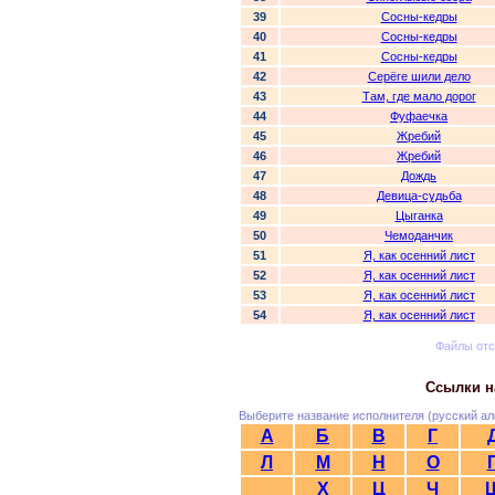
39
Сосны-кедры
40
Сосны-кедры
41
Сосны-кедры
42
Серёге шили дело
43
Там, где мало дорог
44
Фуфаечка
45
Жребий
46
Жребий
47
Дождь
48
Девица-судьба
49
Цыганка
50
Чемоданчик
51
Я, как осенний лист
52
Я, как осенний лист
53
Я, как осенний лист
54
Я, как осенний лист
Файлы от
Ссылки н
Выберите название исполнителя (русский ал
А
Б
В
Г
Л
М
Н
О
Х
Ц
Ч