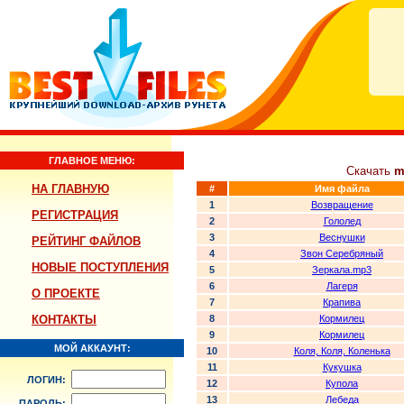
ГЛАВНОЕ МЕНЮ:
Скачать
m
НА ГЛАВНУЮ
#
Имя файла
1
Возвращение
РЕГИСТРАЦИЯ
2
Гололед
3
Веснушки
РЕЙТИНГ ФАЙЛОВ
4
Звон Серебряный
НОВЫЕ ПОСТУПЛЕНИЯ
5
Зеркала.mp3
6
Лагеря
О ПРОЕКТЕ
7
Крапива
КОНТАКТЫ
8
Кормилец
9
Кормилец
МОЙ АККАУНТ:
10
Коля, Коля, Коленька
11
Кукушка
ЛОГИН:
12
Купола
13
Лебеда
ПАРОЛЬ: