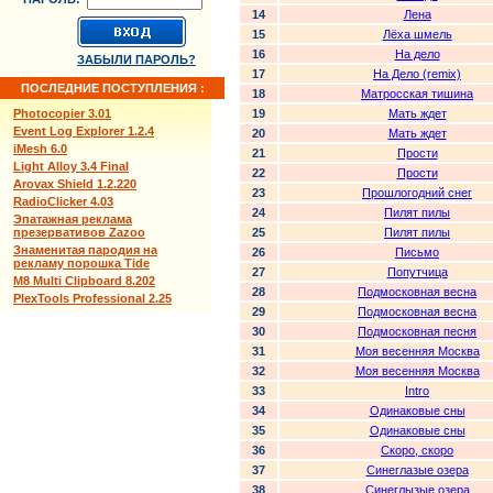
14
Лена
15
Лёха шмель
16
На дело
ЗАБЫЛИ ПАРОЛЬ?
17
На Дело (remix)
ПОСЛЕДНИЕ ПОСТУПЛЕНИЯ :
18
Матросская тишина
Photocopier 3.01
19
Мать ждет
Event Log Explorer 1.2.4
20
Мать ждет
iMesh 6.0
21
Прости
Light Alloy 3.4 Final
22
Прости
Arovax Shield 1.2.220
23
Прошлогодний снег
RadioClicker 4.03
24
Пилят пилы
Эпатажная реклама
презервативов Zazoo
25
Пилят пилы
Знаменитая пародия на
26
Письмо
рекламу порошка Tide
27
Попутчица
M8 Multi Clipboard 8.202
28
Подмосковная весна
PlexTools Professional 2.25
29
Подмосковная весна
30
Подмосковная песня
31
Моя весенняя Москва
32
Моя весенняя Москва
33
Intro
34
Одинаковые сны
35
Одинаковые сны
36
Скоро, скоро
37
Синеглазые озера
38
Синеглызые озера