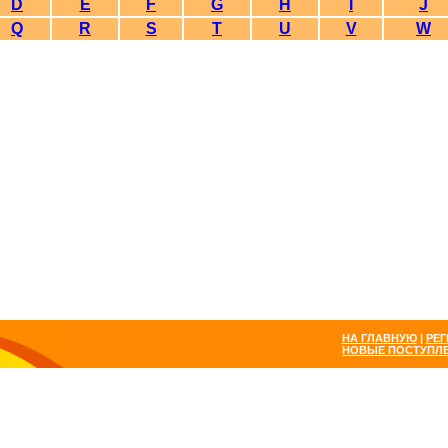
D
E
F
G
H
I
J
Q
R
S
T
U
V
W
НА ГЛАВНУЮ
|
РЕГ
НОВЫЕ ПОСТУПЛ