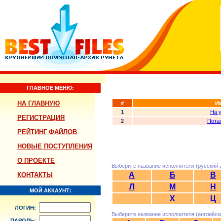
ГЛАВНОЕ МЕНЮ:
НА ГЛАВНУЮ
#
И
1
На 
РЕГИСТРАЦИЯ
2
Пота
РЕЙТИНГ ФАЙЛОВ
НОВЫЕ ПОСТУПЛЕНИЯ
О ПРОЕКТЕ
Выберите название исполнителя (русский 
А
Б
В
КОНТАКТЫ
Л
М
Н
МОЙ АККАУНТ:
Х
Ц
ЛОГИН:
Выберите название исполнителя (английск
ПАРОЛЬ: