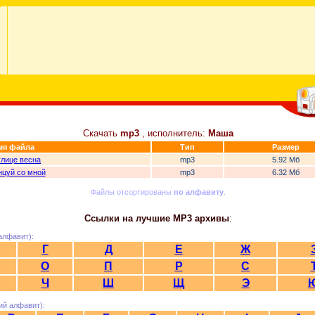
Скачать
mp3
, исполнитель:
Маша
мя файла
Тип
Размер
улице весна
mp3
5.92 Мб
нцуй со мной
mp3
6.32 Мб
Файлы отсортированы
по алфавиту
.
Ссылки на лучшие MP3 архивы
:
алфавит):
Г
Д
Е
Ж
О
П
Р
С
Ч
Ш
Щ
Э
ий алфавит):