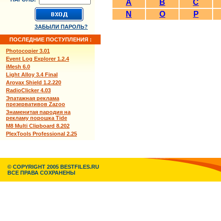
A
B
C
N
O
P
ЗАБЫЛИ ПАРОЛЬ?
ПОСЛЕДНИЕ ПОСТУПЛЕНИЯ :
Photocopier 3.01
Event Log Explorer 1.2.4
iMesh 6.0
Light Alloy 3.4 Final
Arovax Shield 1.2.220
RadioClicker 4.03
Эпатажная реклама
презервативов Zazoo
Знаменитая пародия на
рекламу порошка Tide
M8 Multi Clipboard 8.202
PlexTools Professional 2.25
© COPYRIGHT 2005 BESTFILES.RU
ВСЕ ПРАВА СОХРАНЕНЫ