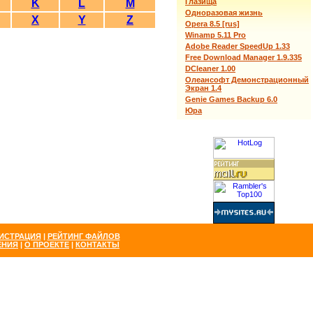
K
L
M
Глазища
Одноразовая жизнь
X
Y
Z
Opera 8.5 [rus]
Winamp 5.11 Pro
Adobe Reader SpeedUp 1.33
Free Download Manager 1.9.335
DCleaner 1.00
Олеансофт Демонстрационный
Экран 1.4
Genie Games Backup 6.0
Юра
ИСТРАЦИЯ
|
РЕЙТИНГ ФАЙЛОВ
ЕНИЯ
|
О ПРОЕКТЕ
|
КОНТАКТЫ