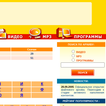
ПОИСК ПО АРХИВУ:
Скачан
ВИДЕО
29
MP3
51
ПРОГРАММЫ
НОВОСТИ:
З
И
К
28.09.2005
Официальное открытие
Т
У
Ф
файлового архива. Переходим к
стадии активного наполнения
Ю
Я
контентом.
РЕЙТИНГ ПОПУЛЯРНОСТИ :