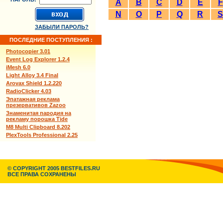
A
B
C
D
E
F
N
O
P
Q
R
S
ЗАБЫЛИ ПАРОЛЬ?
ПОСЛЕДНИЕ ПОСТУПЛЕНИЯ :
Photocopier 3.01
Event Log Explorer 1.2.4
iMesh 6.0
Light Alloy 3.4 Final
Arovax Shield 1.2.220
RadioClicker 4.03
Эпатажная реклама
презервативов Zazoo
Знаменитая пародия на
рекламу порошка Tide
M8 Multi Clipboard 8.202
PlexTools Professional 2.25
© COPYRIGHT 2005 BESTFILES.RU
ВСЕ ПРАВА СОХРАНЕНЫ