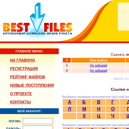
ГЛАВНОЕ МЕНЮ:
Скачать
m
НА ГЛАВНУЮ
#
Имя файла
1
Не забывай
РЕГИСТРАЦИЯ
2
Не забывай
РЕЙТИНГ ФАЙЛОВ
Файлы от
НОВЫЕ ПОСТУПЛЕНИЯ
Ссылки н
О ПРОЕКТЕ
Выберите название исполнителя (русский ал
А
Б
В
Г
КОНТАКТЫ
Л
М
Н
О
МОЙ АККАУНТ:
Х
Ц
Ч
ЛОГИН:
Выберите название исполнителя (английский
ПАРОЛЬ: