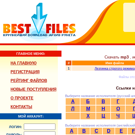
ГЛАВНОЕ МЕНЮ:
Скачать
mp3
, и
НА ГЛАВНУЮ
#
Имя файла
1
Лезгинка строгого режима
РЕГИСТРАЦИЯ
Файлы от
РЕЙТИНГ ФАЙЛОВ
Ссылки н
НОВЫЕ ПОСТУПЛЕНИЯ
Выберите название исполнителя (русский ал
О ПРОЕКТЕ
А
Б
В
Г
КОНТАКТЫ
Л
М
Н
О
Х
Ц
Ч
МОЙ АККАУНТ:
Выберите название исполнителя (английский
ЛОГИН:
A
B
C
D
E
F
ПАРОЛЬ: