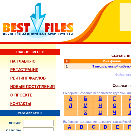
ГЛАВНОЕ МЕНЮ:
Скачать
m
НА ГЛАВНУЮ
#
Имя файла
1
Танец маленькой собачк
РЕГИСТРАЦИЯ
Файлы от
РЕЙТИНГ ФАЙЛОВ
Ссылки н
НОВЫЕ ПОСТУПЛЕНИЯ
Выберите название исполнителя (русский ал
О ПРОЕКТЕ
А
Б
В
Г
КОНТАКТЫ
Л
М
Н
О
Х
Ц
Ч
МОЙ АККАУНТ:
Выберите название исполнителя (английский
ЛОГИН:
A
B
C
D
E
F
ПАРОЛЬ: