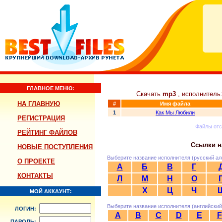
ГЛАВНОЕ МЕНЮ:
Скачать
mp3
, исполнитель
НА ГЛАВНУЮ
#
Имя файла
1
Как Мы Любили
РЕГИСТРАЦИЯ
Файлы от
РЕЙТИНГ ФАЙЛОВ
Ссылки н
НОВЫЕ ПОСТУПЛЕНИЯ
Выберите название исполнителя (русский ал
О ПРОЕКТЕ
А
Б
В
Г
КОНТАКТЫ
Л
М
Н
О
Х
Ц
Ч
МОЙ АККАУНТ:
Выберите название исполнителя (английский
ЛОГИН:
A
B
C
D
E
F
ПАРОЛЬ: