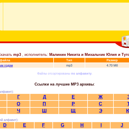
Скачать
mp3
, исполнитель:
Малинин Никита и Михальчик Юлия и Тут
 файла
Тип
Размер
ым годом
mp3
4.70 Мб
Файлы отсортированы
по алфавиту
.
Ссылки на лучшие MP3 архивы
:
алфавит):
Г
Д
Е
Ж
О
П
Р
С
Ч
Ш
Щ
Э
ий алфавит):
D
E
F
G
H
I
J