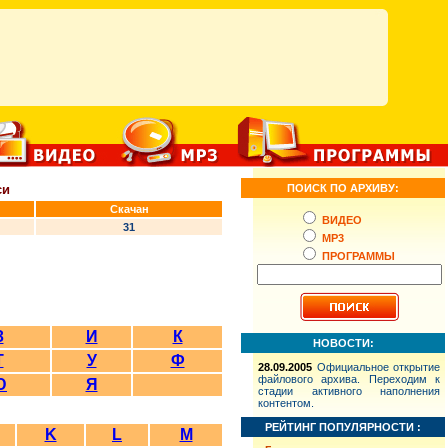
си
ПОИСК ПО АРХИВУ:
Скачан
ВИДЕО
31
MP3
ПРОГРАММЫ
З
И
К
НОВОСТИ:
Т
У
Ф
28.09.2005
Официальное открытие
файлового архива. Переходим к
Ю
Я
стадии активного наполнения
контентом.
РЕЙТИНГ ПОПУЛЯРНОСТИ :
K
L
M