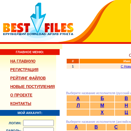
ГЛАВНОЕ МЕНЮ:
НА ГЛАВНУЮ
#
Имя
1
С Нов
РЕГИСТРАЦИЯ
РЕЙТИНГ ФАЙЛОВ
НОВЫЕ ПОСТУПЛЕНИЯ
Выберите название исполнителя (русский 
О ПРОЕКТЕ
А
Б
В
КОНТАКТЫ
Л
М
Н
Х
Ц
МОЙ АККАУНТ:
Выберите название исполнителя (английск
ЛОГИН:
A
B
C
ПАРОЛЬ: