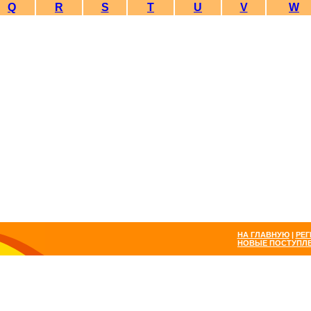
Q
R
S
T
U
V
W
НА ГЛАВНУЮ
|
РЕГ
НОВЫЕ ПОСТУПЛ