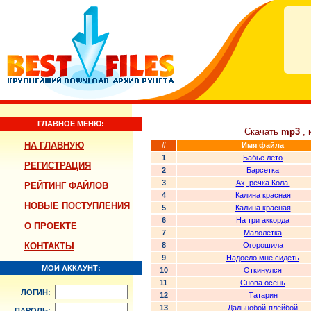
ГЛАВНОЕ МЕНЮ:
Скачать
mp3
, 
НА ГЛАВНУЮ
#
Имя файла
1
Бабье лето
РЕГИСТРАЦИЯ
2
Барсетка
3
Ах, речка Кола!
РЕЙТИНГ ФАЙЛОВ
4
Калина красная
НОВЫЕ ПОСТУПЛЕНИЯ
5
Калина красная
6
На три аккорда
О ПРОЕКТЕ
7
Малолетка
КОНТАКТЫ
8
Огорошила
9
Надоело мне сидеть
МОЙ АККАУНТ:
10
Откинулся
11
Снова осень
ЛОГИН:
12
Татарин
13
Дальнобой-плейбой
ПАРОЛЬ: