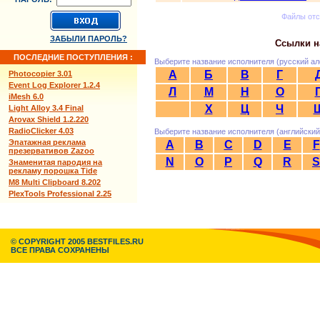
Файлы от
ЗАБЫЛИ ПАРОЛЬ?
Ссылки н
ПОСЛЕДНИЕ ПОСТУПЛЕНИЯ :
Выберите название исполнителя (русский ал
А
Б
В
Г
Photocopier 3.01
Event Log Explorer 1.2.4
Л
М
Н
О
iMesh 6.0
Х
Ц
Ч
Light Alloy 3.4 Final
Arovax Shield 1.2.220
RadioClicker 4.03
Выберите название исполнителя (английский
Эпатажная реклама
A
B
C
D
E
F
презервативов Zazoo
N
O
P
Q
R
S
Знаменитая пародия на
рекламу порошка Tide
M8 Multi Clipboard 8.202
PlexTools Professional 2.25
© COPYRIGHT 2005 BESTFILES.RU
ВСЕ ПРАВА СОХРАНЕНЫ