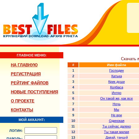
ГЛАВНОЕ МЕНЮ:
Скачать
НА ГЛАВНУЮ
#
Имя файла
1
Господин
РЕГИСТРАЦИЯ
2
Катька
3
Крик души
РЕЙТИНГ ФАЙЛОВ
4
Колбаса
НОВЫЕ ПОСТУПЛЕНИЯ
5
Интро
6
Он такой же, как все
О ПРОЕКТЕ
7
Ночь
КОНТАКТЫ
8
Мы
9
Не ври
МОЙ АККАУНТ:
10
Одинокая
11
Ты сейчас далеко
ЛОГИН:
12
Ты такая милая
13
Давай, танцуй
ПАРОЛЬ: