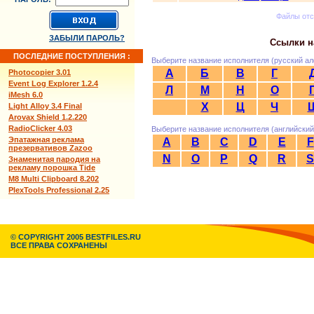
Файлы от
ЗАБЫЛИ ПАРОЛЬ?
Ссылки н
ПОСЛЕДНИЕ ПОСТУПЛЕНИЯ :
Выберите название исполнителя (русский ал
А
Б
В
Г
Photocopier 3.01
Event Log Explorer 1.2.4
Л
М
Н
О
iMesh 6.0
Х
Ц
Ч
Light Alloy 3.4 Final
Arovax Shield 1.2.220
RadioClicker 4.03
Выберите название исполнителя (английский
Эпатажная реклама
A
B
C
D
E
F
презервативов Zazoo
N
O
P
Q
R
S
Знаменитая пародия на
рекламу порошка Tide
M8 Multi Clipboard 8.202
PlexTools Professional 2.25
© COPYRIGHT 2005 BESTFILES.RU
ВСЕ ПРАВА СОХРАНЕНЫ