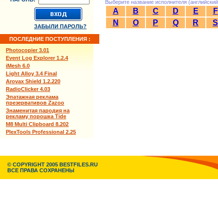
Выберите название исполнителя (английский
A
B
C
D
E
F
N
O
P
Q
R
S
ЗАБЫЛИ ПАРОЛЬ?
ПОСЛЕДНИЕ ПОСТУПЛЕНИЯ :
Photocopier 3.01
Event Log Explorer 1.2.4
iMesh 6.0
Light Alloy 3.4 Final
Arovax Shield 1.2.220
RadioClicker 4.03
Эпатажная реклама
презервативов Zazoo
Знаменитая пародия на
рекламу порошка Tide
M8 Multi Clipboard 8.202
PlexTools Professional 2.25
© COPYRIGHT 2005 BESTFILES.RU
ВСЕ ПРАВА СОХРАНЕНЫ