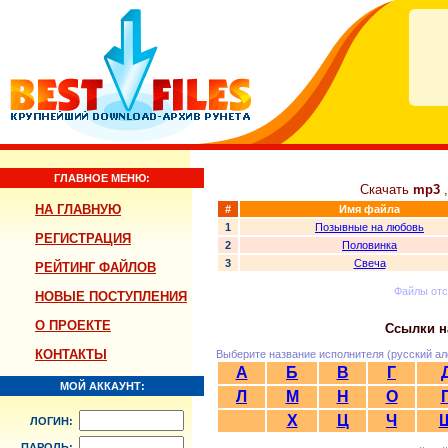
ГЛАВНОЕ МЕНЮ:
Скачать
mp3
,
НА ГЛАВНУЮ
#
Имя файла
1
Позывные на любовь
РЕГИСТРАЦИЯ
2
Половинка
3
Свеча
РЕЙТИНГ ФАЙЛОВ
Файлы от
НОВЫЕ ПОСТУПЛЕНИЯ
О ПРОЕКТЕ
Ссылки н
КОНТАКТЫ
Выберите название исполнителя (русский ал
А
Б
В
Г
МОЙ АККАУНТ:
Л
М
Н
О
Х
Ц
Ч
ЛОГИН:
ПАРОЛЬ: