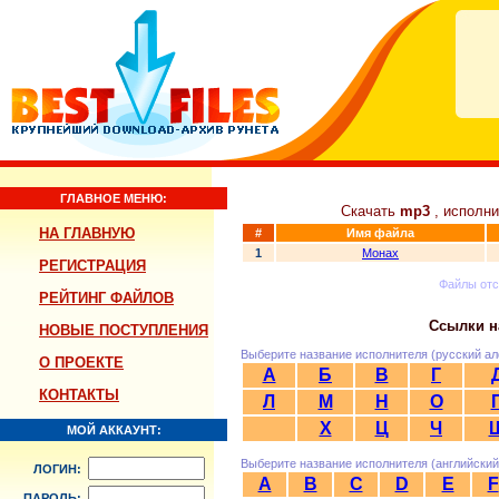
ГЛАВНОЕ МЕНЮ:
Скачать
mp3
, исполн
НА ГЛАВНУЮ
#
Имя файла
1
Монах
РЕГИСТРАЦИЯ
Файлы от
РЕЙТИНГ ФАЙЛОВ
Ссылки н
НОВЫЕ ПОСТУПЛЕНИЯ
Выберите название исполнителя (русский ал
О ПРОЕКТЕ
А
Б
В
Г
КОНТАКТЫ
Л
М
Н
О
Х
Ц
Ч
МОЙ АККАУНТ:
Выберите название исполнителя (английский
ЛОГИН:
A
B
C
D
E
F
ПАРОЛЬ: