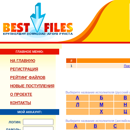
ГЛАВНОЕ МЕНЮ:
НА ГЛАВНУЮ
#
1
Пое
РЕГИСТРАЦИЯ
РЕЙТИНГ ФАЙЛОВ
НОВЫЕ ПОСТУПЛЕНИЯ
Выберите название исполнителя (русский 
О ПРОЕКТЕ
А
Б
В
КОНТАКТЫ
Л
М
Н
Х
Ц
МОЙ АККАУНТ:
Выберите название исполнителя (английск
ЛОГИН:
A
B
C
ПАРОЛЬ: