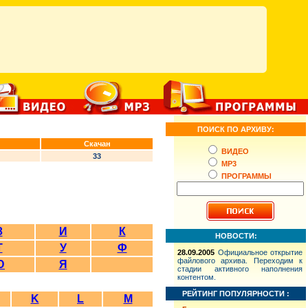
ПОИСК ПО АРХИВУ:
Скачан
ВИДЕО
33
MP3
ПРОГРАММЫ
З
И
К
НОВОСТИ:
Т
У
Ф
28.09.2005
Официальное открытие
файлового архива. Переходим к
Ю
Я
стадии активного наполнения
контентом.
РЕЙТИНГ ПОПУЛЯРНОСТИ :
K
L
M