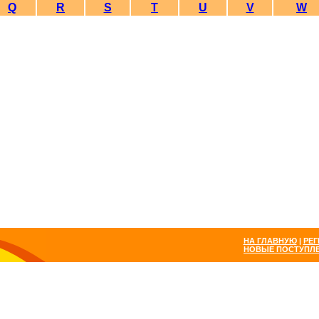
Q
R
S
T
U
V
W
НА ГЛАВНУЮ
|
РЕГ
НОВЫЕ ПОСТУПЛ