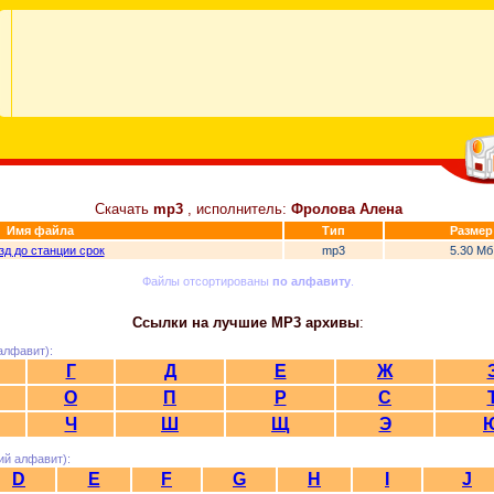
Скачать
mp3
, исполнитель:
Фролова Алена
Имя файла
Тип
Размер
зд до станции срок
mp3
5.30 Мб
Файлы отсортированы
по алфавиту
.
Ссылки на лучшие MP3 архивы
:
алфавит):
Г
Д
Е
Ж
О
П
Р
С
Ч
Ш
Щ
Э
ий алфавит):
D
E
F
G
H
I
J